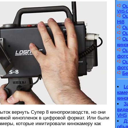
Оц
VHS-
Оц
Hi8
Оц
Оц
Оц
кино
Оц
фот
Оц
фото
Бе
L
каме
кино
З
виде
ок вернуть Супер 8 кинопроизводств, но они
VHS
вкой кинопленок в цифровой формат. Или были
Д
амеры, которые имитировали кинокамеру как
объя