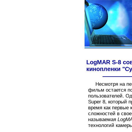
LogMAR S-8 со
кинопленки "С
Несмотря на пере
фильм остается п
пользователей. О
Super 8, который 
время как первые 
сложностей в свое
называемая
LogMA
технологий каме