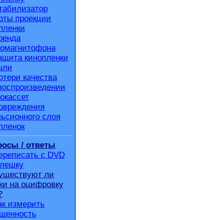
табилизатор
оты проекции
пленки
ренда
омагнитофона
ащита кинопленки
ыли
отери качества
воспроизведении
окассет
овреждения
ьсионного слоя
пленок
осы / ответы
ереписать с DVD
флешку
уществуют ли
ки на оцифровку
?
ак измерить
щенность