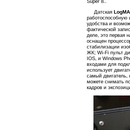
Super 8..
Датская
LogM
работоспособную
удобства и возмож
фактической запис
деле, это первая 
оснащен процессо
стабилизации изо
ЖК; Wi-Fi пульт д
IOS, и Windows Ph
входами для подк
использует двигат
самый двигатель, 
можете снимать по
кадров и экспозиц