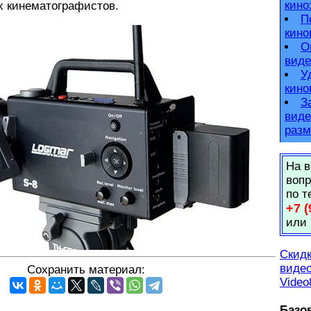
кино
 кинематографистов.
П
кино
О
виде
У
кино
З
виде
разм
На в
вопр
по т
+7 (
или
Скидк
видео
Сохранить материал:
Video
Базо