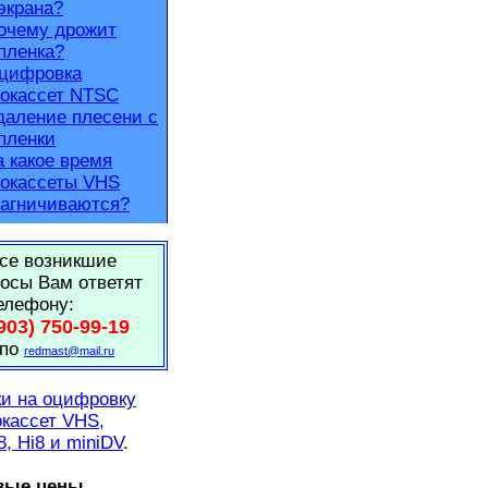
экрана?
очему дрожит
пленка?
цифровка
окассет NTSC
даление плесени с
пленки
а какое время
окассеты VHS
агничиваются?
се возникшие
осы Вам ответят
елефону:
903) 750-99-19
 по
redmast@mail.ru
и на оцифровку
кассет VHS,
8, Hi8 и miniDV
.
вые цены