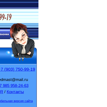
+7 (903) 750-99-19
edmast@mail.ru
 985 958-24-63
QR
/
Контакты
бильная версия сайта