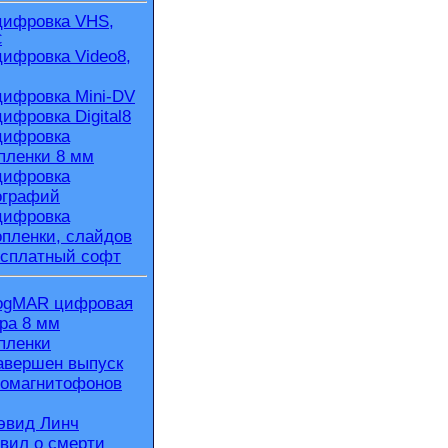
ифровка VHS,
C
ифровка Video8,
ифровка Mini-DV
ифровка Digital8
ифровка
пленки 8 мм
ифровка
ографий
ифровка
пленки, слайдов
сплатный софт
ogMAR цифровая
ра 8 мм
пленки
авершен выпуск
омагнитофонов
эвид Линч
вил о смерти