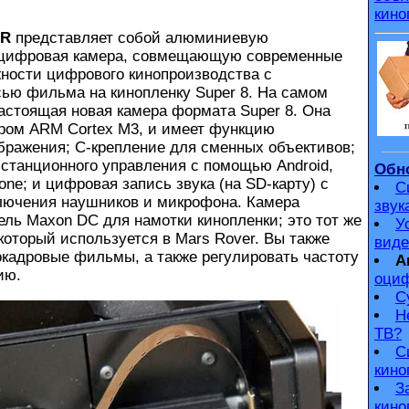
кино
AR
представляет собой алюминиевую
 цифровая камера, совмещающую современные
ности цифрового кинопроизводства с
ью фильма на кинопленку Super 8. На самом
настоящая новая камера формата Super 8. Она
ром ARM Cortex M3, и имеет функцию
бражения; C-крепление для сменных объективов;
истанционного управления с помощью Android,
Обно
one; и цифровая запись звука (на SD-карту) с
С
лючения наушников и микрофона. Камера
звук
ель Maxon DC для намотки кинопленки; это тот же
У
который используется в Mars Rover. Вы также
виде
кадровые фильмы, а также регулировать частоту
А
ию.
оциф
С
Н
ТВ?
С
кино
З
кино