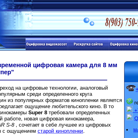
временной цифровая камера для 8 мм
упер"
ход на цифровые технологии, аналоговый
опулярным среди определенного круга
дин из популярных форматов кинопленки является
r
предлагает ощущение любительского кино. В то
+7
кинокамеры
Super 8
требовали определенных
й работе, новая цифровая кинокамера,
R S-8
, сочетает в себе лучшее из цифровых
Мо
ры с ощущением
старой кинопленки
.