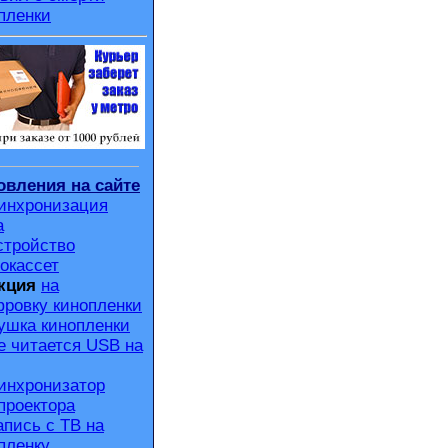
пленки
вления на сайте
инхронизация
а
стройство
окассет
кция
на
ровку кинопленки
ушка кинопленки
е читается USB на
инхронизатор
проектора
апись с ТВ на
пленку