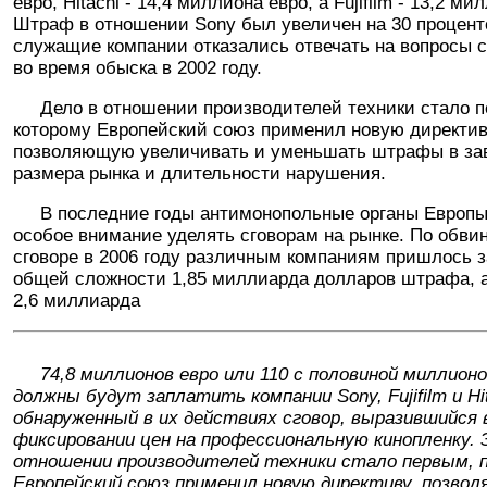
евро, Hitachi - 14,4 миллиона евро, а Fujifilm - 13,2 ми
Штраф в отношении Sony был увеличен на 30 проценто
служащие компании отказались отвечать на вопросы 
во время обыска в 2002 году.
Дело в отношении производителей техники стало п
которому Европейский союз применил новую директив
позволяющую увеличивать и уменьшать штрафы в за
размера рынка и длительности нарушения.
В последние годы антимонопольные органы Европы
особое внимание уделять сговорам на рынке. По обви
сговоре в 2006 году различным компаниям пришлось з
общей сложности 1,85 миллиарда долларов штрафа, а 
2,6 миллиарда
74,8 миллионов евро или 110 с половиной миллионо
должны будут заплатить компании Sony, Fujifilm и Hit
обнаруженный в их действиях сговор, выразившийся 
фиксировании цен на профессиональную кинопленку. 
отношении производителей техники стало первым, 
Европейский союз применил новую директиву, позво