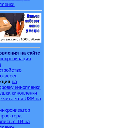
пленки
вления на сайте
инхронизация
а
стройство
окассет
кция
на
ровку кинопленки
ушка кинопленки
е читается USB на
инхронизатор
проектора
апись с ТВ на
пленку