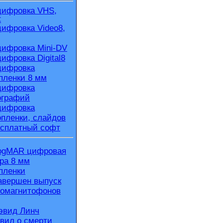
ифровка VHS,
C
ифровка Video8,
ифровка Mini-DV
ифровка Digital8
ифровка
пленки 8 мм
ифровка
ографий
ифровка
пленки, слайдов
сплатный софт
ogMAR цифровая
ра 8 мм
пленки
авершен выпуск
омагнитофонов
эвид Линч
вил о смерти