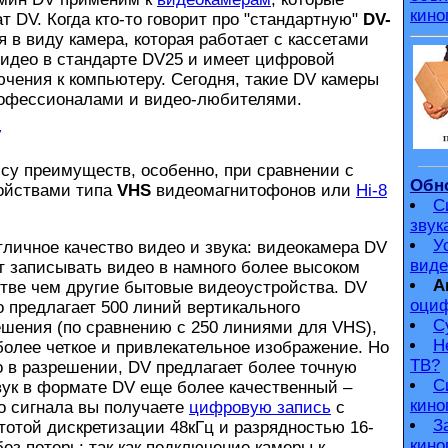
кино
 DV. Когда кто-то говорит про "стандартную"
DV-
ся в виду камера, которая работает с кассетами
видео в стандарте DV25 и имеет цифровой
чения к компьютеру. Сегодня, такие DV камеры
рофессионалами и видео-любителями.
V
су преимуществ, особенно, при сравнении с
Обно
ойствами типа
VHS
видеомагнитофонов или
Hi-8
С
звук
У
чное качество видео и звука: видеокамера DV
виде
т записывать видео в намного более высоком
А
стве чем другие бытовые видеоустройства. DV
оциф
 предлагает 500 линий вертикального
С
ешения (по сравнению с 250 линиями для VHS),
Н
более четкое и привлекательное изображение. Но
ТВ?
 в разрешении, DV предлагает более точную
С
вук в формате DV еще более качественный –
кино
о сигнала вы получаете
цифровую запись
с
З
тотой дискретизации 48кГц и разрядностью 16-
кино
без потерь: так как подключение камеры к