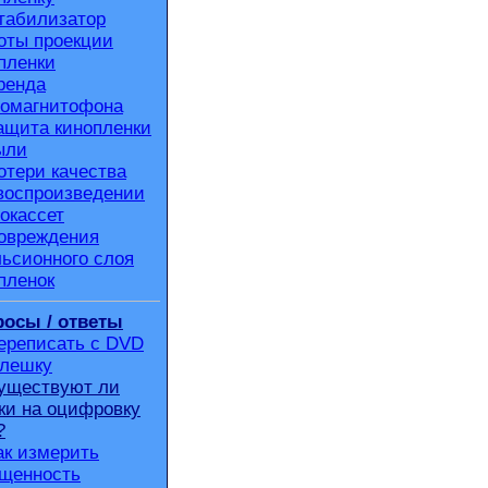
табилизатор
оты проекции
пленки
ренда
омагнитофона
ащита кинопленки
ыли
отери качества
воспроизведении
окассет
овреждения
ьсионного слоя
пленок
осы / ответы
ереписать с DVD
флешку
уществуют ли
ки на оцифровку
?
ак измерить
щенность