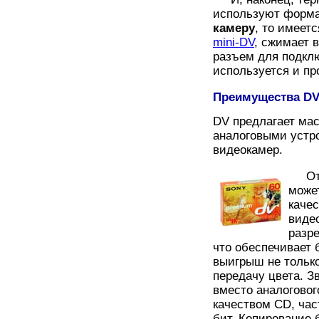
используют формат
камеру
, то имеет
mini-DV
, сжимает 
разъем для подклю
используется и п
Преимущества D
DV предлагает мас
аналоговыми устр
видеокамер.
Отли
може
каче
видео
разр
что обеспечивает 
выигрыш не только
передачу цвета. З
вместо аналоговог
качеством CD, час
бит. Копирование 