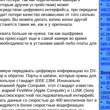
С
которым другим устройствам) может
част
осредством цифрового интерфейса, при передачи
кино
дит потери качество независимо от того сколько
А
видео. Вы можете делать копию копии другой
виде
станется таким же, как и у оригинала.
З
ата больше не нужна: так как оцифровка
от п
ка происходят еще в самой камере во время
П
 необходимости в установке какой-либо платы для
при 
виде
П
эмул
кино
мую передавать цифровую информацию из DV-
Вопр
р и обратно. Порты и кабели, которые нужны для
П
спользую стандарт
IEEE 1394
. Изначально
на 
панией Apple Computer, этот стандарт известен
С
 маркой FireWire (Apple Computer) и i.LINK (Sony
скид
т высокоскоростной последовательный интерфейс
VHS
ать данные со скоростью до 400 миллионов бит в
К
внедряются более скоростные модификации
осве