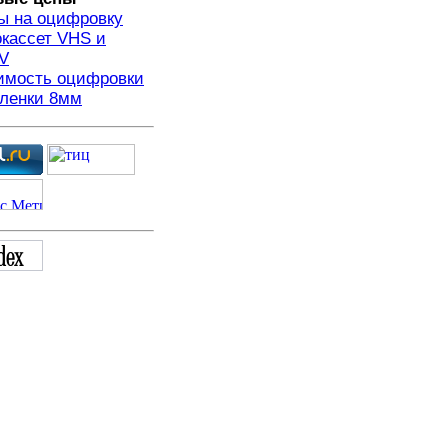
ы на оцифровку
кассет VHS и
V
имость оцифровки
пленки 8мм