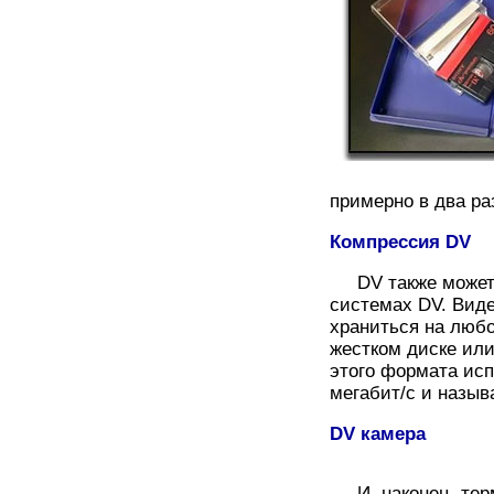
примерно в два ра
Компрессия DV
DV также может о
системах DV. Вид
храниться на люб
жестком диске ил
этого формата исп
мегабит/с и назыв
DV камера
И, наконец, тер