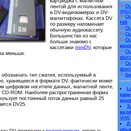
картриджа с магнитной
Оц
лентой для использования
VHS-
в DV-видеокамерах и DV-
Оц
магнитофонах. Кассета DV
Hi8
по размеру напоминает
Оц
обычную аудиокассету.
Оц
Большинство из нас
Оц
больше знакомо с
кино
кассетами
miniDV
, которые
Оц
за меньше.
фот
Оц
фото
Бе
бозначать тип сжатия, используемый в
ео, хранящееся в формате DV, фактически может
ом цифровом носителе данных, магнитной ленте,
L
и CD-ROM. Наиболее распространенная форма
каме
ользует постоянный поток данных равный 25
кино
ается DV25.
З
виде
VHS
Д
объя
мин DV применим к
видеокамерам
, которые