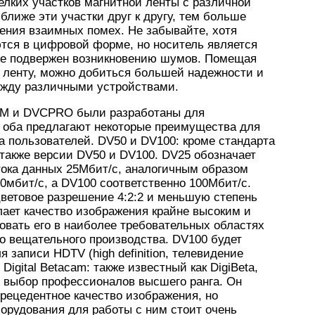
лких участков магнитной ленты с различной
ближе эти участки друг к другу, тем больше
ения взаимных помех. Не забывайте, хотя
тся в цифровой форме, но носитель является
же подвержен возникновению шумов. Помещая
 ленту, можно добиться большей надежности и
жду различными устройствами.
и DVCPRO были разработаны для
 оба предлагают некоторые преимущества для
а пользователей. DV50 и DV100: кроме стандарта
также версии DV50 и DV100. DV25 обозначает
тока данных 25Мбит/с, аналогичным образом
0мбит/с, а DV100 соответственно 100Мбит/с.
ветовое разрешение 4:2:2 и меньшую степень
елает качество изображения крайне высоким и
овать его в наиболее требовательных областях
о вещательного производства. DV100 будет
 записи HDTV (high definition, телевидение
 Digital Betacam: также известный как DigiBeta,
то выбор профессионалов высшего ранга. Он
рецедентное качество изображения, но
орудования для работы с ним стоит очень