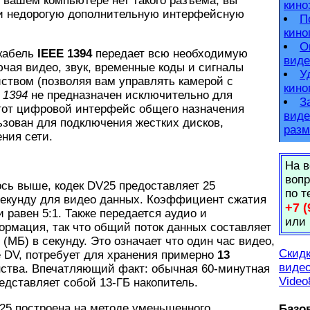
в вашем компьютере нет такого разъема, вы
кино
и недорогую дополнительную интерфейсную
П
кино
О
кабель
IEEE 1394
передает всю необходимую
виде
чая видео, звук, временные коды и сигналы
У
ством (позволяя вам управлять камерой с
кино
 1394
не предназначен исключительно для
З
тот цифровой интерфейс общего назначения
виде
зован для подключения жестких дисков,
разм
ения сети.
На в
вопр
сь выше, кодек DV25 предоставляет 25
по т
секунду для видео данных. Коэффициент сжатия
+7 (
и равен 5:1. Также передается аудио и
или
рмация, так что общий поток данных составляет
(МБ) в секунду. Это означает что один час видео,
Скидк
 DV, потребует для хранения примерно
13
видео
ства. Впечатляющий факт: обычная 60-минутная
Video
редставляет собой 13-ГБ накопитель.
 построена на методе уменьшенного
Базо