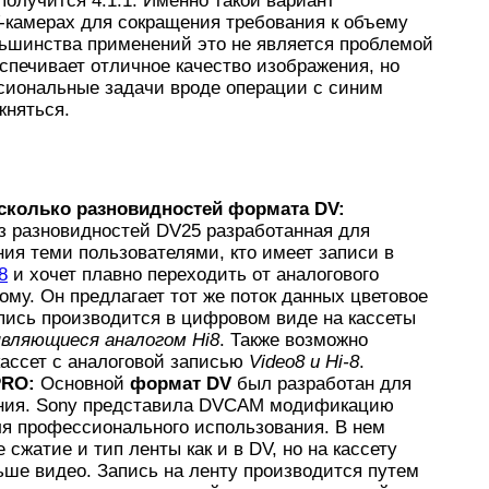
получится 4:1:1. Именно такой вариант
-камерах для сокращения требования к объему
льшинства применений это не является проблемой
спечивает отличное качество изображения, но
сиональные задачи вроде операции с синим
жняться.
сколько разновидностей формата DV:
з разновидностей DV25 разработанная для
ия теми пользователями, кто имеет записи в
8
и хочет плавно переходить от аналогового
му. Он предлагает тот же поток данных цветовое
пись производится в цифровом виде на кассеты
являющиеся аналогом Hi8
. Также возможно
кассет с аналоговой записью
Video8 и Hi-8
.
PRO:
Основной
формат DV
был разработан для
ния. Sony представила DVCAM модификацию
ля профессионального использования. В нем
 сжатие и тип ленты как и в DV, но на кассету
ше видео. Запись на ленту производится путем