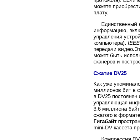
протокола). Если 
можете приобрест
плату.
Единственный 
информацию, вклю
управления устрой
компьютера).
IEEE
передачи видео.Э
может быть исполь
сканеров и постро
Сжатие DV25
Как уже упоминало
миллионов бит в 
в DV25 постоянен 
управляющая инфо
3.6 миллиона байт 
сжатого в формате
Гигабайт
простран
mini-DV кассета п
Компрессия DV25