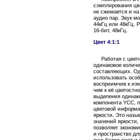
сэмплирования цве
не сжимается и на
аудио пар. Звук м
44кГц или 48кГц. 
16-бит, 48кГц.
Цвет 4:1:1
Работая с цветн
одинаковое количе
составляющих. Од
использовать особ
восприимчив к из
чем к её цветостн
выделения одинак
компонента YCC, 
цветовой информа
яркости. Это назыв
значений яркости, 
позволяет экономи
и пространство д