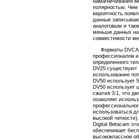
намагничивания ме
полярностью. Чем 
вероятность появл
данные записываю
аналоговым и так
меньше данных на
совместимости ме
Форматы DVCAM 
профессионалов и
определенного тип
DV25 существуют 
использование по
DV50 использует 5
DV50 использует ц
сжатия 3:1, что д
позволяет использ
профессиональног
использоваться для
высокой четкости).
Digital Betacam э
обеспечивает бесп
высококлассное об