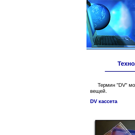
Техно
Термин "DV" може
вещей.
DV кассета