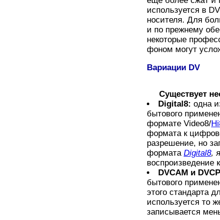
еще более сжат и 
используется в DV
носителя. Для бо
и по прежнему обе
некоторые профес
фоном могут усло
Вариации DV
Существует не
Digital8:
одна и
бытового применен
формате Video8/
Hi
формата к цифрово
разрешение, но за
формата
Digital8
, 
воспроизведение 
DVCAM и DVC
бытового примене
этого стандарта д
используется то же
записывается мень