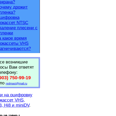
экрана?
очему дрожит
пленка?
цифровка
окассет NTSC
даление плесени с
пленки
а какое время
окассеты VHS
агничиваются?
се возникшие
осы Вам ответят
елефону:
903) 750-99-19
 по
redmast@mail.ru
и на оцифровку
кассет VHS,
8, Hi8 и miniDV
.
вые цены