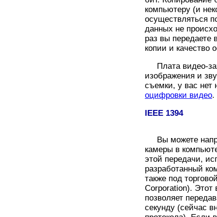
компьютеру (и не
осуществляться п
данных не происхо
раз вы передаете 
копии и качество о
Плата видео-захв
изображения и зву
съемки, у вас нет
оцифровки видео
.
IEEE 1394
Вы можете напря
камеры в компьюте
этой передачи, и
разработанный ком
также под торговой
Corporation). Это
позволяет передав
секунду (сейчас 