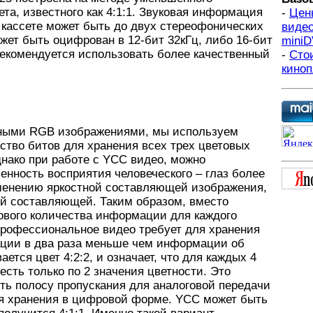
та, известного как 4:1:1. Звуковая информация
-
Цен
 кассете может быть до двух стереофонических
видео
ожет быть оцифрован в 12-бит 32кГц, либо 16-бит
miniD
Рекомендуется использовать более качественный
-
Сто
кино
ыми RGB изображениями, мы используем
ство битов для хранения всех трех цветовых
нако при работе с YCC видео, можно
енность восприятия человеческого – глаз более
менению яркостной составляющей изображения,
ой составляющей. Таким образом, вместо
ового количества информации для каждого
профессиональное видео требует для хранения
ции в два раза меньше чем информации об
ается цвет 4:2:2, и означает, что для каждых 4
есть только по 2 значения цветности. Это
ть полосу пропускания для аналоговой передачи
ля хранения в цифровой форме. YCC может быть