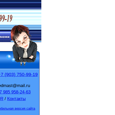
+7 (903) 750-99-19
edmast@mail.ru
 985 958-24-63
QR
/
Контакты
бильная версия сайта