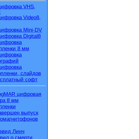
ифровка VHS,
C
ифровка Video8,
ифровка Mini-DV
ифровка Digital8
ифровка
пленки 8 мм
ифровка
ографий
ифровка
пленки, слайдов
сплатный софт
ogMAR цифровая
ра 8 мм
пленки
авершен выпуск
омагнитофонов
эвид Линч
вил о смерти