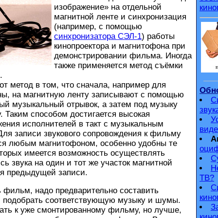
изображение» на отдельной
кино
магнитной ленте и синхронизация
(например, с помощью
синхронизатора СЭЛ-1
) работы
кинопроектора и магнитофона при
демонстрировании фильма. Иногда
также применяется метод съёмки
.
 метод в том, что сначала, например для
Обно
ны, на магнитную ленту записывают с помощью
С
ый музыкальный отрывок, а затем под музыку
звук
. Таким способом достигается высокая
У
жения исполнителей в такт с музыкальным
виде
Для записи звукового сопровождения к фильму
А
ся любым магнитофоном, особенно удобны те
оциф
оторых имеется возможность осуществлять
С
сь звука на один и тот же участок магнитной
Н
ия предыдущей записи.
ТВ?
С
фильм, надо предварительно составить
кино
 и подобрать соответствующую музыку и шумы.
З
ать к уже смонтированному фильму, но лучше,
кино