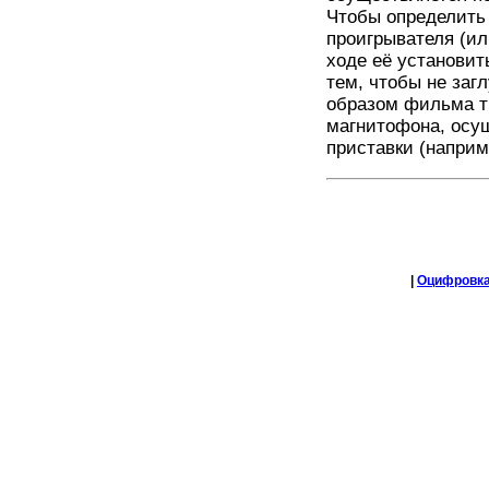
Чтобы определить
проигрывателя (ил
ходе её установит
тем, чтобы не заг
образом фильма т
магнитофона, ос
приставки (напри
|
Оцифровка