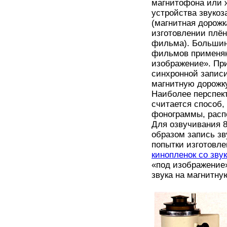
магнитофона или 
устройства звуко
(магнитная дорожк
изготовлении плён
фильма). Большин
фильмов применяю
изображение». При
синхронной записи
магнитную дорожк
Наиболее перспек
считается способ,
фонограммы, расп
Для озвучивания 
образом запись зв
попытки изготовл
кинопленок со зву
«под изображение»
звука на магнитну