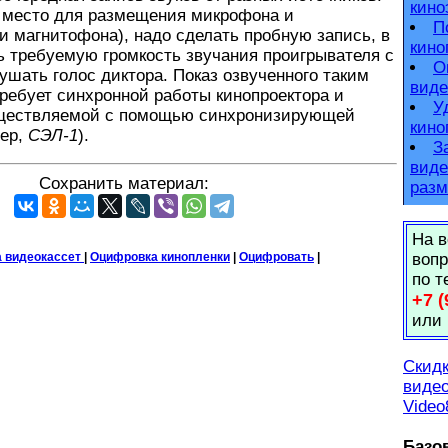
кино
 место для размещения микрофона и
П
и магнитофона), надо сделать пробную запись, в
кино
ь требуемую громкость звучания проигрывателя с
О
лушать голос диктора. Показ озвученного таким
виде
ребует синхронной работы кинопроектора и
У
уществляемой с помощью синхронизирующей
кино
мер,
СЭЛ-1
).
З
виде
Сохранить материал:
разм
На в
 видеокассет
|
Оцифровка кинопленки
|
Оцифровать
|
вопр
по т
+7 (
или
Скидк
видео
Video
Базо