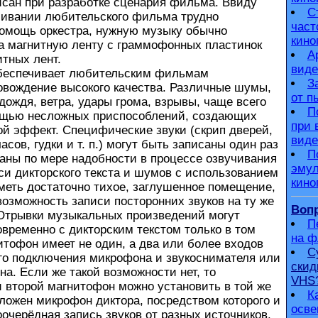
исан при разработке сценария фильма. Ввиду
С
учивании любительского фильма трудно
част
помощь оркестра, нужную музыку обычно
кино
а магнитную ленту с граммофонных пластинок
А
итных лент.
виде
еспечивает любительским фильмам
З
овождение высокого качества. Различные шумы,
от п
дождя, ветра, удары грома, взрывы, чаще всего
П
щью несложных приспособлений, создающих
при 
й эффект. Специфические звуки (скрип дверей,
виде
асов, гудки и т. п.) могут быть записаны один раз
П
аны по мере надобности в процессе озвучивания
эмул
и дикторского текста и шумов с использованием
кино
меть достаточно тихое, заглушенное помещение,
озможность записи посторонних звуков на ту же
Вопр
 Отрывки музыкальных произведений могут
П
временно с дикторским текстом только в том
на 
итофон имеет не один, а два или более входов
С
го подключения микрофона и звукоснимателя или
скид
на. Если же такой возможности нет, то
VHS
 второй магнитофон можно установить в той же
К
оложен микрофон диктора, посредством которого и
осве
очерёдная запись звуков от разных источников.