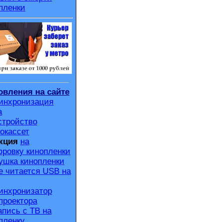
пленки
вления на сайте
инхронизация
а
стройство
окассет
кция
на
ровку кинопленки
ушка кинопленки
е читается USB на
инхронизатор
проектора
апись с ТВ на
пленку