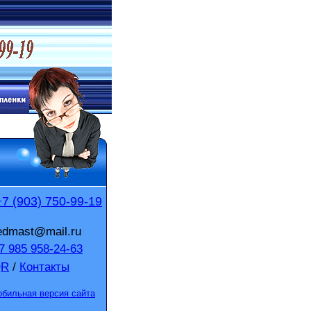
+7 (903) 750-99-19
edmast@mail.ru
 985 958-24-63
QR
/
Контакты
бильная версия сайта