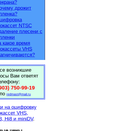
экрана?
очему дрожит
пленка?
цифровка
окассет NTSC
даление плесени с
пленки
а какое время
окассеты VHS
агничиваются?
се возникшие
осы Вам ответят
елефону:
903) 750-99-19
 по
redmast@mail.ru
и на оцифровку
кассет VHS,
8, Hi8 и miniDV
.
вые цены