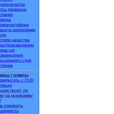
табилизатор
оты проекции
пленки
ренда
омагнитофона
ащита кинопленки
ыли
отери качества
воспроизведении
окассет
овреждения
ьсионного слоя
пленок
осы / ответы
ереписать с DVD
флешку
уществуют ли
ки на оцифровку
?
ак измерить
щенность