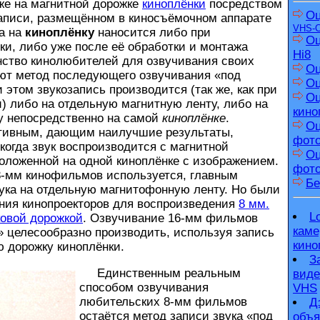
же на магнитной дорожке
киноплёнки
посредством
Оц
записи, размещённом в киносъёмочном аппарате
VHS-
а на
киноплёнку
наносится либо при
Оц
ки, либо уже после её обработки и монтажа
Hi8
ство кинолюбителей для озвучивания своих
Оц
т метод последующего озвучивания «под
Оц
 этом звукозапись производится (так же, как при
Оц
) либо на отдельную магнитную ленту, либо на
кино
у непосредственно на самой
киноплёнке
.
Оц
тивным, дающим наилучшие результаты,
фот
 когда звук воспроизводится с магнитной
Оц
оложенной на одной киноплёнке с изображением.
фото
8-мм кинофильмов используется, главным
Бе
ука на отдельную магнитофонную ленту. Но были
ения кинопроекторов для воспроизведения
8 мм.
L
ковой дорожкой
. Озвучивание 16-мм фильмов
каме
 целесообразно производить, используя запись
кино
ю дорожку киноплёнки.
З
Единственным реальным
виде
способом озвучивания
VHS
любительских 8-мм фильмов
Д
остаётся метод записи звука «под
объя