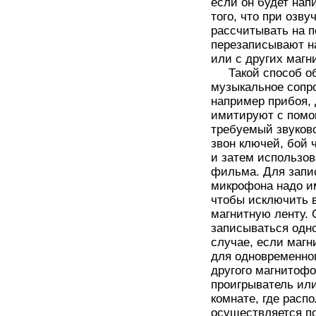
если он будет нап
того, что при озв
рассчитывать на 
перезаписывают н
или с других магн
Такой способ об
музыкальное сопр
например прибоя, 
имитируют с помо
требуемый звуково
звон ключей, бой ч
и затем использов
фильма. Для запис
микрофона надо и
чтобы исключить в
магнитную ленту.
записываться одно
случае, если магн
для одновременно
другого магнитофо
проигрыватель или
комнате, где расп
осуществляется по