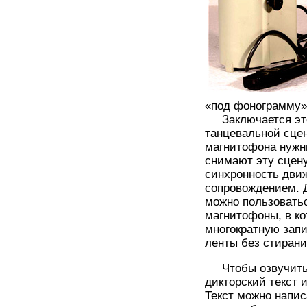
«под фонограмму»
Заключается этот
танцевальной сце
магнитофона нужн
снимают эту сцену
синхронность дви
сопровождением. 
можно пользовать
магнитофоны, в к
многократную запи
ленты без стиран
Чтобы озвучить 
дикторский текст
Текст можно напис