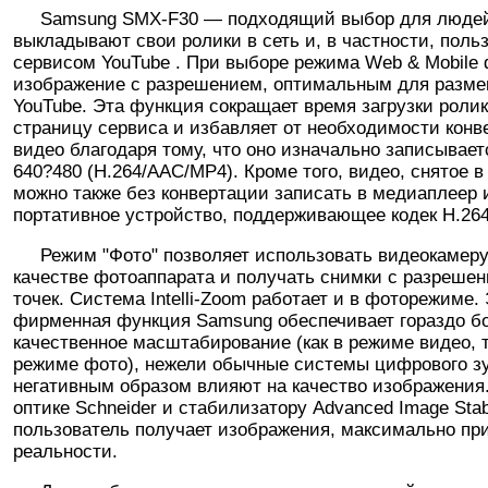
Samsung SMX-F30 — подходящий выбор для людей
выкладывают свои ролики в сеть и, в частности, поль
сервисом YouTube . При выборе режима Web & Mobile
изображение с разрешением, оптимальным для разме
YouTube. Эта функция сокращает время загрузки ролик
страницу сервиса и избавляет от необходимости конв
видео благодаря тому, что оно изначально записывае
640?480 (H.264/AAC/MP4). Кроме того, видео, снятое в
можно также без конвертации записать в медиаплеер 
портативное устройство, поддерживающее кодек H.264
Режим "Фото" позволяет использовать видеокамеру
качестве фотоаппарата и получать снимки с разреше
точек. Система Intelli-Zoom работает и в фоторежиме.
фирменная функция Samsung обеспечивает гораздо б
качественное масштабирование (как в режиме видео, т
режиме фото), нежели обычные системы цифрового зу
негативным образом влияют на качество изображения.
оптике Schneider и стабилизатору Advanced Image Stabi
пользователь получает изображения, максимально пр
реальности.