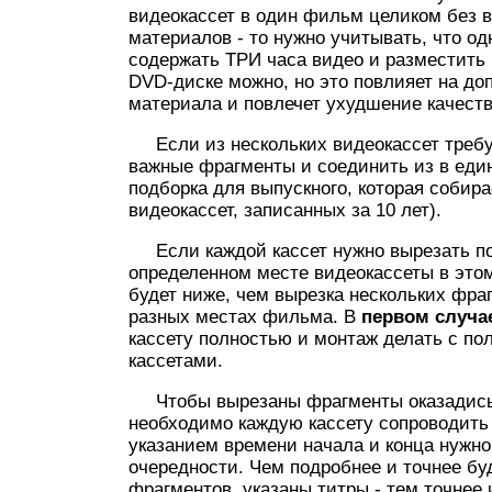
видеокассет в один фильм целиком без 
материалов - то нужно учитывать, что о
содержать ТРИ часа видео и разместить 
DVD-диске можно, но это повлияет на до
материала и повлечет ухудшение качеств
Если из нескольких видеокассет требу
важные фрагменты и соединить из в ед
подборка для выпускного, которая собира
видеокассет, записанных за 10 лет).
Если каждой кассет нужно вырезать по
определенном месте видеокассеты в это
будет ниже, чем вырезка нескольких фра
разных местах фильма. В
первом случа
кассету полностью и монтаж делать с п
кассетами.
Чтобы вырезаны фрагменты оказадись 
необходимо каждую кассету сопроводить
указанием времени начала и конца нужно
очередности. Чем подробнее и точнее бу
фрагментов, указаны титры - тем точнее