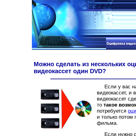
Можно сделать из нескольких о
видеокассет один DVD?
Если у вас на
видеокассет, и 
видеокассет сд
то
такое возмо
потребуется
оци
и только потом
фильма.
Если нужно об