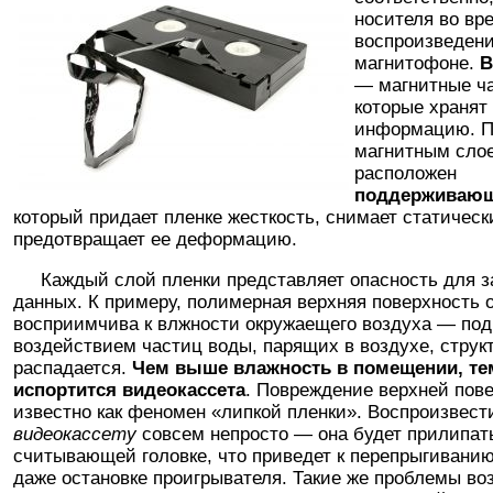
носителя во вр
воспроизведени
магнитофоне.
В
— магнитные ч
которые хранят
информацию. 
магнитным сло
расположен
поддерживающ
который придает пленке жесткость, снимает статическ
предотвращает ее деформацию.
Каждый слой пленки представляет опасность для з
данных. К примеру, полимерная верхняя поверхность 
восприимчива к влжности окружаещего воздуха — под
воздействием частиц воды, парящих в воздухе, струк
распадается.
Чем выше влажность в помещении, те
испортится видеокассета
. Повреждение верхней пов
известно как феномен «липкой пленки». Воспроизвест
видеокассету
совсем непросто — она будет прилипать
считывающей головке, что приведет к перепрыгивани
даже остановке проигрывателя. Такие же проблемы во