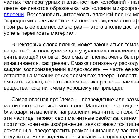
частых температурных и влажностных колебаний - на
ленте начинаются образовываться колонии микроорга
плесени
. Восстановить читаемость влажной пленки м
"народными советами" и если повезет, видеомагнито
проиграть ее еще несколько раз — этого вполне доста
успеть переписать материал.
В некоторых слоях пленки может закончиться "сма
вещество", используемое для улучшения скольжения 
считывающей головке. Без смазки пленка очень быстр
изнашивается, застревает. Смазка потихоньку расходу
каждом воспроизведении видеокассеты — часть ее ка
остается на механических элементах плеера. Говорят,
смазать заново, но это совсем не так просто — замен
вещества тоже ни к чему хорошему не приведет.
Самая опасная проблема — повреждение или разм
магнитного записываемого слоя. Магнитные частицы 
благодаря изменению направления магнитного поля. 
эти частицы теряют свои магнитные свойства, сигнал
портится конечное изображение, звук становится тише
сожалению, предотвратить размагничивание у вас точ
получится. Если видеокассеты хранить в прохладном