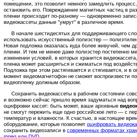
помещении, это позволит немного замедлить процесс,
остановить его. Повреждаение магнитных частиц в ра
пленки происходит по-разному — одновременно запис
видеокассеты данные "умрут" в различное время.
В начале шестидесятых для поддерживающего сло
использовать искусственный полиэстер — полиэтиле
Новая подложка оказалась куда более живучей, чем д
пленки. И тем не менее даже полиэстер постепенно ме
изменении условий, в которых хранится видеокассета
пленка может расширяться и сжиматься под воздейст
Подложка при этом растягивается и стягивается, и в 
момент видеомагнитофон не сможет воспроизвести п
видеопленку должным образом.
Сохранить видеокассеты в рабочем состоянии совс
и возможно сейчас пришло время задуматься над воп
оцифровки кассет: быть может, ваши архивные
видео
не смогут пережить еще одно российское лето — с пе
температур и влажности. К счастью, в настоящее вре
оборудование, которые позволяет
оцифровать видеок
сохранить видеозаписи в
современных форматах хран
mpeg или DVD.
.